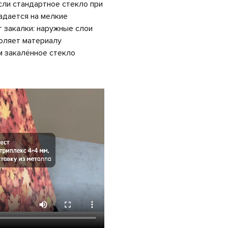
сли стандартное стекло при
адается на мелкие
 закалки: наружные слои
воляет материалу
м закалённое стекло